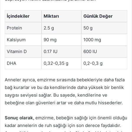
İçindekiler
Miktarı
Günlük Değer
Protein
2.5 g
50 g
Kalsiyum
90 mg
1000 mg
Vitamin D
0.17 IU
600 IU
DHA
0,32-0,35 g
0,2-0,3 g
Anneler ayrıca, emzirme sırasında bebekleriyle daha fazla
bağ kurarlar ve bu da kendilerinde daha yüksek bir benlik
saygısı seviyesi sağlar. Bu sayede, kendilerine ve
bebeğine olan güvenleri artar ve daha mutlu hissederler.
Sonuç olarak,
emzirme, bebeğin sağlığı için önemli olduğu
kadar annelerin de ruh sağlığı için son derece faydalıdır.