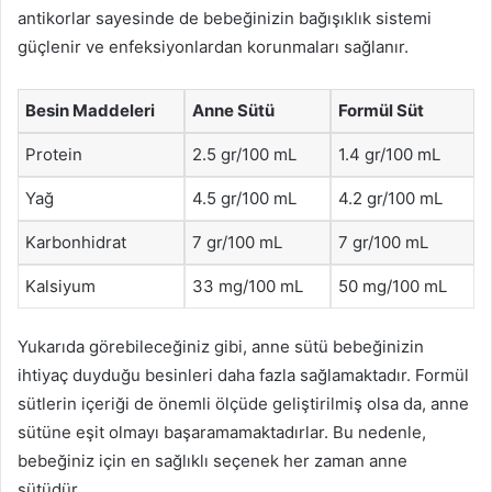
antikorlar sayesinde de bebeğinizin bağışıklık sistemi
güçlenir ve enfeksiyonlardan korunmaları sağlanır.
Besin Maddeleri
Anne Sütü
Formül Süt
Protein
2.5 gr/100 mL
1.4 gr/100 mL
Yağ
4.5 gr/100 mL
4.2 gr/100 mL
Karbonhidrat
7 gr/100 mL
7 gr/100 mL
Kalsiyum
33 mg/100 mL
50 mg/100 mL
Yukarıda görebileceğiniz gibi, anne sütü bebeğinizin
ihtiyaç duyduğu besinleri daha fazla sağlamaktadır. Formül
sütlerin içeriği de önemli ölçüde geliştirilmiş olsa da, anne
sütüne eşit olmayı başaramamaktadırlar. Bu nedenle,
bebeğiniz için en sağlıklı seçenek her zaman anne
sütüdür.