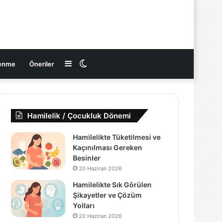
Kenar
Dış
enme
Öneriler
Bölmesi
görünümü
Hamilelik / Çocukluk Dönemi
değiştir
Hamilelikte Tüketilmesi ve
Kaçınılması Gereken
Besinler
20 Haziran 2026
Hamilelikte Sık Görülen
Şikayetler ve Çözüm
Yolları
20 Haziran 2026