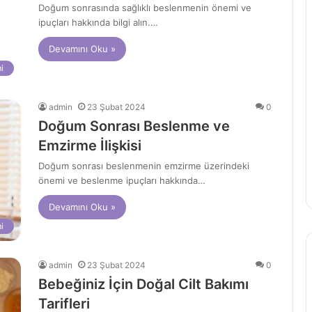
Doğum sonrasında sağlıklı beslenmenin önemi ve
ipuçları hakkında bilgi alın.…
Devamını Oku »
i
admin
23 Şubat 2024
0
Doğum Sonrası Beslenme ve
Emzirme İlişkisi
Doğum sonrası beslenmenin emzirme üzerindeki
önemi ve beslenme ipuçları hakkında…
Devamını Oku »
i
admin
23 Şubat 2024
0
Bebeğiniz İçin Doğal Cilt Bakımı
Tarifleri