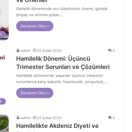
ve Öneriler
Gebelik döneminde sıvı tüketiminin önemi, günlük
ihtiyaç ve artırma yolları…
Devamını Oku »
i
admin
23 Şubat 2024
0
Hamilelik Dönemi: Üçüncü
Trimester Sorunları ve Çözümleri
Hamilelik döneminde yaşanan üçüncü trimester
sorunlarına karşı kabızlık, hazımsızlık, yorgunluk,…
Devamını Oku »
i
admin
23 Şubat 2024
0
Hamilelikte Akdeniz Diyeti ve