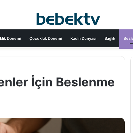
klik Dönemi
Çocukluk Dönemi
Kadın Dünyası
Sağlık
Besl
enler İçin Beslenme