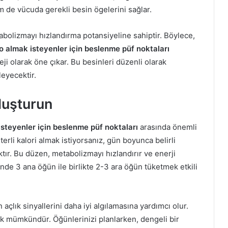
em de vücuda gerekli besin ögelerini sağlar.
etabolizmayı hızlandırma potansiyeline sahiptir. Böylece,
lo almak isteyenler için beslenme püf noktaları
teji olarak öne çıkar. Bu besinleri düzenli olarak
leyecektir.
luşturun
isteyenler için beslenme püf noktaları
arasında önemli
erli kalori almak istiyorsanız, gün boyunca belirli
ır. Bu düzen, metabolizmayı hızlandırır ve enerji
isinde 3 ana öğün ile birlikte 2-3 ara öğün tüketmek etkili
çlık sinyallerini daha iyi algılamasına yardımcı olur.
ak mümkündür. Öğünlerinizi planlarken, dengeli bir