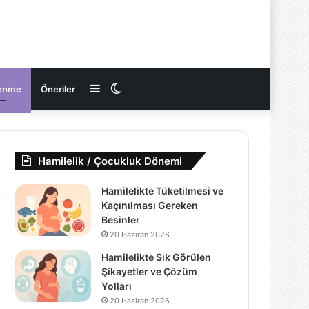
Kenar
Dış
enme
Öneriler
Bölmesi
görünümü
Hamilelik / Çocukluk Dönemi
değiştir
Hamilelikte Tüketilmesi ve
Kaçınılması Gereken
Besinler
20 Haziran 2026
Hamilelikte Sık Görülen
Şikayetler ve Çözüm
Yolları
20 Haziran 2026