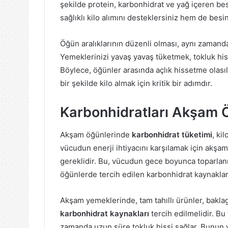
şekilde protein, karbonhidrat ve yağ içeren be
sağlıklı kilo alımını desteklersiniz hem de besin 
Öğün aralıklarının düzenli olması, aynı zamanda
Yemeklerinizi yavaş yavaş tüketmek, tokluk hi
Böylece, öğünler arasında açlık hissetme olasılı
bir şekilde kilo almak için kritik bir adımdır.
Karbonhidratları Akşam 
Akşam öğünlerinde
karbonhidrat tüketimi
, ki
vücudun enerji ihtiyacını karşılamak için akşam
gereklidir. Bu, vücudun gece boyunca toparlanm
öğünlerde tercih edilen karbonhidrat kaynakları,
Akşam yemeklerinde, tam tahıllı ürünler, baklag
karbonhidrat kaynakları
tercih edilmelidir. Bu
zamanda uzun süre tokluk hissi sağlar. Bunun y