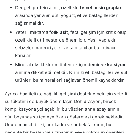
Dengeli protein alımı, özellikle
temel besin grupları
arasında yer alan süt, yoğurt, et ve baklagillerden
sağlanmalıdır.
Yeterli miktarda
folik asit
, fetal gelişim için kritik olup,
özellikle ilk trimesterde önemlidir. Yeşil yapraklı
sebzeler, narenciyeler ve tam tahıllar bu ihtiyacı
karşılar.
Mineral eksikliklerini önlemek için
demir
ve
kalsiyum
alımına dikkat edilmelidir. Kırmızı et, baklagiller ve süt
ürünleri bu mineralleri sağlayan önemli kaynaklardır.
Ayrıca, hamilelikte sağlıklı gelişimi desteklemek için yeterli
su tüketimi de büyük önem taşır. Dehidrasyon, birçok
komplikasyona yol açabilir, bu yüzden anne adaylarının
gün boyunca su içmeye özen göstermesi gerekmektedir.
Unutulmamalıdır ki, her kadın ve bebek farklıdır; bu
nedenle bir beslenme uzmanının veya doktorun önerileri