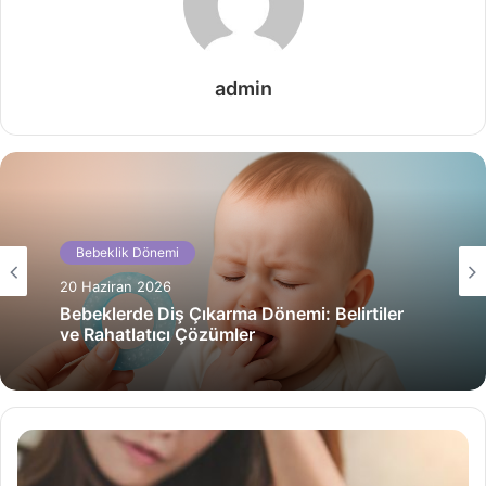
admin
Bebeklik Dönemi
20 Haziran 2026
Bebeklik Dönemi
Bebeklerde Grip ve Soğuk Algınlığından
20 Haziran 2026
Korunma Yolları
Bebeklerde Diş Çıkarma Dönemi: Belirtiler
ve Rahatlatıcı Çözümler