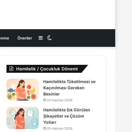
Kenar
Dış
enme
Öneriler
Bölmesi
görünümü
Hamilelik / Çocukluk Dönemi
değiştir
Hamilelikte Tüketilmesi ve
Kaçınılması Gereken
Besinler
20 Haziran 2026
Hamilelikte Sık Görülen
Şikayetler ve Çözüm
Yolları
20 Haziran 2026