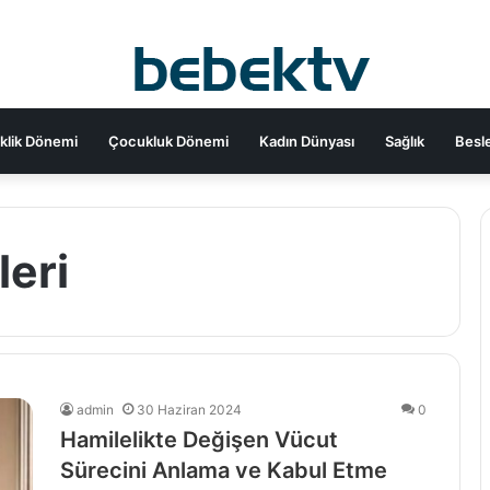
klik Dönemi
Çocukluk Dönemi
Kadın Dünyası
Sağlık
Besl
leri
admin
30 Haziran 2024
0
Hamilelikte Değişen Vücut
Sürecini Anlama ve Kabul Etme