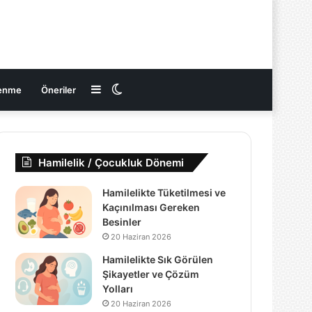
Kenar
Dış
enme
Öneriler
Bölmesi
görünümü
Hamilelik / Çocukluk Dönemi
değiştir
Hamilelikte Tüketilmesi ve
Kaçınılması Gereken
Besinler
20 Haziran 2026
Hamilelikte Sık Görülen
Şikayetler ve Çözüm
Yolları
20 Haziran 2026